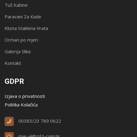
Tuš Kabine
Paravani Za Kade
Klizna Staklena Vrata
Ormari po mjeri
Galerija Slika
Kontakt
GDPR
Izjava o privatnosti
Politika Kolačića
00385/23 789 0622
mar-al@zd.t-com.hr